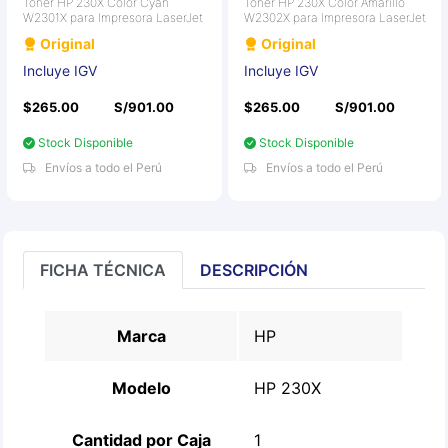
Toner HP 230X Color Cyan
Toner HP 230X Color Amarillo
W2301X para Impresora LaserJet
W2302X para Impresora LaserJet
Original
Original
Incluye IGV
Incluye IGV
$265.00
S/901.00
$265.00
S/901.00
Stock Disponible
Stock Disponible
Envíos a todo el Perú
Envíos a todo el Perú
FICHA TÉCNICA
DESCRIPCIÓN
Marca
HP
Modelo
HP 230X
Cantidad por Caja
1