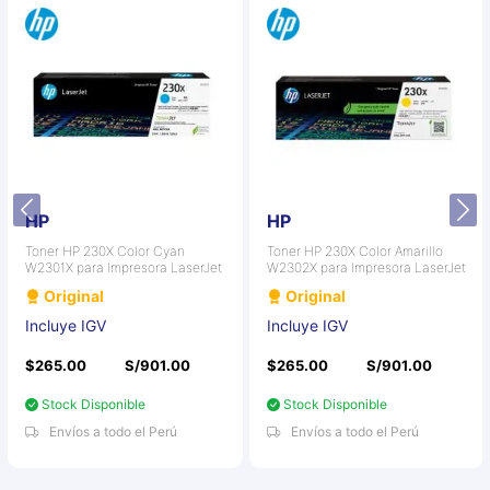
HP
HP
Toner HP 230X Color Cyan
Toner HP 230X Color Amarillo
W2301X para Impresora LaserJet
W2302X para Impresora LaserJet
Original
Original
Incluye IGV
Incluye IGV
$265.00
S/901.00
$265.00
S/901.00
Stock Disponible
Stock Disponible
Envíos a todo el Perú
Envíos a todo el Perú