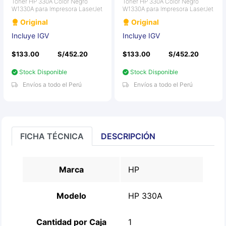
Toner HP 330A Color Negro
Toner HP 330A Color Negro
W1330A para Impresora LaserJet
W1330A para Impresora LaserJet
Original
Original
Incluye IGV
Incluye IGV
$133.00
S/452.20
$133.00
S/452.20
Stock Disponible
Stock Disponible
Envíos a todo el Perú
Envíos a todo el Perú
FICHA TÉCNICA
DESCRIPCIÓN
Marca
HP
Modelo
HP 330A
Cantidad por Caja
1