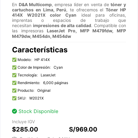
En
D&A Multicomp
, empresa líder en venta de
tóner y
cartuchos en Lima, Perú
, te ofrecemos el
Tóner HP
414X W2021X color Cyan
ideal para oficinas,
imprentas o espacios de trabajo que
necesitan
impresiones de alta calidad
. Compatible con
las impresoras
LaserJet Pro
,
MFP M479fdw
,
MFP
M479dw
,
M454dn, M454dw
Características
✅ Modelo:
HP 414X
✅ Color de Impresión:
Cyan
✅ Tecnología:
LaserJet
✅ Rendimiento:
6,000 páginas
✅ Producto:
Original
✅ SKU:
W2021X
Stock Disponible
Incluye IGV
$285.00
S/969.00