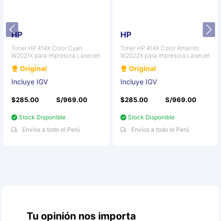
HP
HP
Toner HP 414X Color Cyan
Toner HP 414X Color Amarillo
W2021X para Impresora LaserJet
W2022X para Impresora LaserJet
Original
Original
Incluye IGV
Incluye IGV
$285.00
S/969.00
$285.00
S/969.00
Stock Disponible
Stock Disponible
Envíos a todo el Perú
Envíos a todo el Perú
Tu opinión nos importa