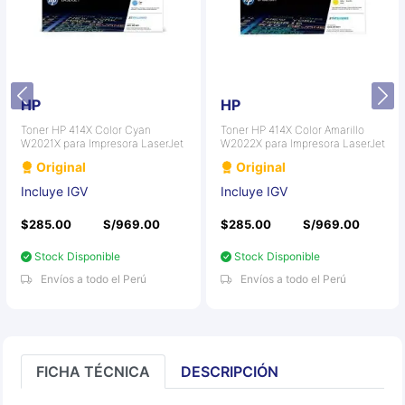
HP
HP
Toner HP 414X Color Cyan
Toner HP 414X Color Amarillo
W2021X para Impresora LaserJet
W2022X para Impresora LaserJet
Original
Original
Incluye IGV
Incluye IGV
$285.00
S/969.00
$285.00
S/969.00
Stock Disponible
Stock Disponible
Envíos a todo el Perú
Envíos a todo el Perú
FICHA TÉCNICA
DESCRIPCIÓN