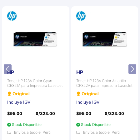
HP
HP
Toner HP 128A Color Cyan
Toner HP 128A Color Amarillo
CE321A para Impresora LaserJet
CF322A para Impresora LaserJet
Original
Original
Incluye IGV
Incluye IGV
$95.00
S/323.00
$95.00
S/323.00
Stock Disponible
Stock Disponible
Envíos a todo el Perú
Envíos a todo el Perú