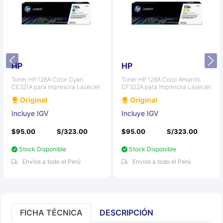
HP
HP
Toner HP 128A Color Cyan
Toner HP 128A Color Amarillo
CE321A para Impresora LaserJet
CF322A para Impresora LaserJet
Original
Original
Incluye IGV
Incluye IGV
$95.00
S/323.00
$95.00
S/323.00
Stock Disponible
Stock Disponible
Envíos a todo el Perú
Envíos a todo el Perú
FICHA TÉCNICA
DESCRIPCIÓN