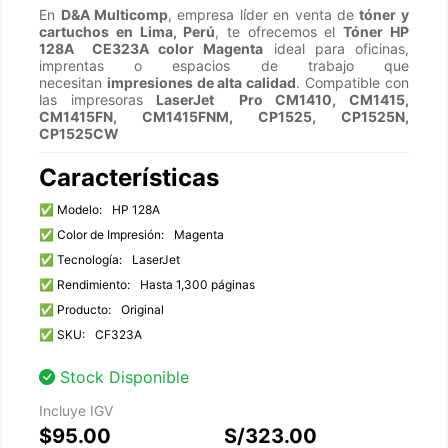
En
D&A Multicomp
, empresa líder en venta de
tóner y
cartuchos en Lima, Perú
, te ofrecemos el
Tóner HP
128A CE323A color Magenta
ideal para oficinas,
imprentas o espacios de trabajo que
necesitan
impresiones de alta calidad
. Compatible con
las impresoras
LaserJet Pro
CM1410, CM1415,
CM1415FN, CM1415FNM, CP1525, CP1525N,
CP1525CW
Características
✅ Modelo:
HP 128A
✅ Color de Impresión:
Magenta
✅ Tecnología:
LaserJet
✅ Rendimiento:
Hasta 1,300 páginas
✅ Producto:
Original
✅ SKU:
CF323A
Stock Disponible
Incluye IGV
$95.00
S/323.00