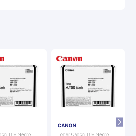
CANON
non T08 Negro
Toner Canon T08 Negro