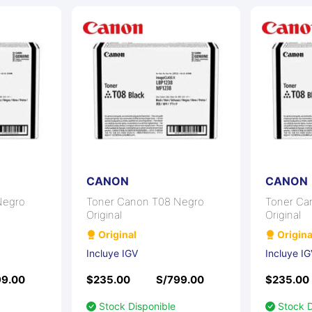
CANON
CANON
Negro
Toner Canon T08 Negro
Toner Ca
Original
Original
Original
Origina
Incluye IGV
Incluye I
99.00
$235.00
S/799.00
$235.00
Stock Disponible
Stock D