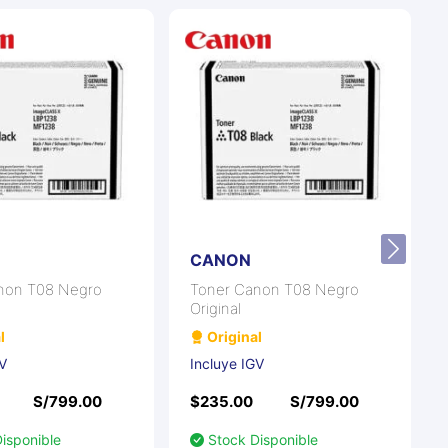
CANON
non T08 Negro
Toner Canon T08 Negro
Original
l
Original
GV
Incluye IGV
S/799.00
$235.00
S/799.00
isponible
Stock Disponible