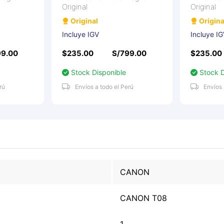
Original
Original
Original
Origina
Incluye IGV
Incluye I
99.00
$235.00
S/799.00
$235.00
Stock Disponible
Stock D
rú
Envíos a todo el Perú
Envíos 
CANON
CANON T08