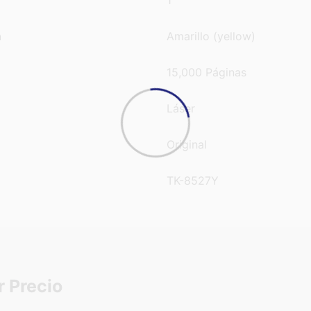
1
n
Amarillo (yellow)
15,000 Páginas
Láser
Original
TK-8527Y
r Precio