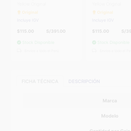
Yellow Original
Yellow Original
Original
Original
Incluye IGV
Incluye IGV
$115.00
S/391.00
$115.00
S/39
Stock Disponible
Stock Disponible
Envíos a todo el Perú
Envíos a todo el Pe
FICHA TÉCNICA
DESCRIPCIÓN
Marca
Modelo