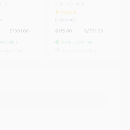
ginal
Yellow Original
l
Original
GV
Incluye IGV
S/391.00
$115.00
S/391.00
isponible
Stock Disponible
a todo el Perú
Envíos a todo el Perú