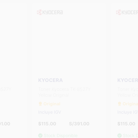
KYOCERA
KYOCE
8527Y
Toner Kyocera TK-8527Y
Toner Ky
Yellow Original
Yellow Ori
Original
Origina
Incluye IGV
Incluye I
1.00
$115.00
S/391.00
$115.00
Stock Disponible
Stock D