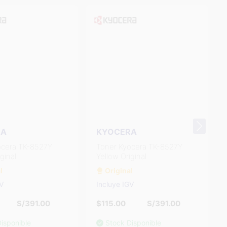
RA
KYOCERA
ocera TK-8527Y
Toner Kyocera TK-8527Y
ginal
Yellow Original
l
Original
GV
Incluye IGV
S/391.00
$115.00
S/391.00
isponible
Stock Disponible