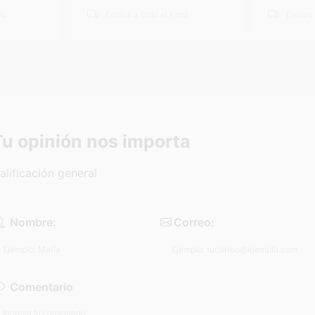
rú
Envíos a todo el Perú
Envíos 
Tu opinión nos importa
alificación general
Nombre:
Correo:
Comentario