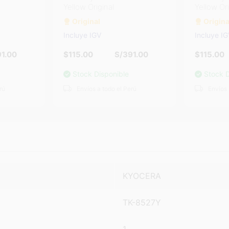
Yellow Original
Yellow Ori
Original
Origina
Incluye IGV
Incluye I
1.00
$115.00
S/391.00
$115.00
Stock Disponible
Stock D
rú
Envíos a todo el Perú
Envíos 
KYOCERA
TK-8527Y