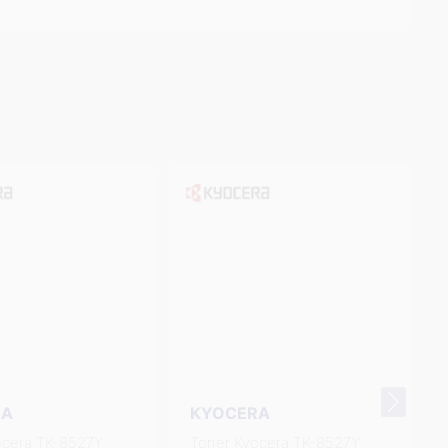
RA
KYOCERA
ocera TK-8527Y
Toner Kyocera TK-8527Y