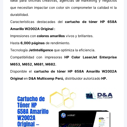
Ideal para oficinas creativas, agencias de marketing y negocios
que necesitan impactar con color sin comprometer la calidad ni la
durabilidad.
Características destacadas del
cartucho de tóner HP 658A
Amarillo W2002A Original
:
Impresiones con
colores amarillos
vivos y brillantes.
Hasta
6,000 páginas
de rendimiento.
Tecnología
JetIntelligence
que optimiza la eficiencia.
Compatibilidad con impresoras
HP Color LaserJet Enterprise
M653, M652, M681, M682.
Disponible el
cartucho de tóner HP 658A Amarillo W2002A
Original
en
D&A Multicomp Perú,
distribuidor autorizado
HP.