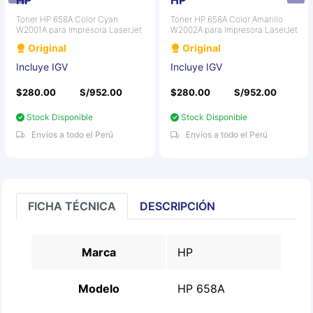
HP
HP
Toner HP 658A Color Cyan
Toner HP 658A Color Amarillo
W2001A para Impresora LaserJet
W2002A para Impresora LaserJet
Original
Original
Incluye IGV
Incluye IGV
$280.00
S/952.00
$280.00
S/952.00
Stock Disponible
Stock Disponible
Envíos a todo el Perú
Envíos a todo el Perú
FICHA TÉCNICA
DESCRIPCIÓN
Marca
HP
Modelo
HP 658A