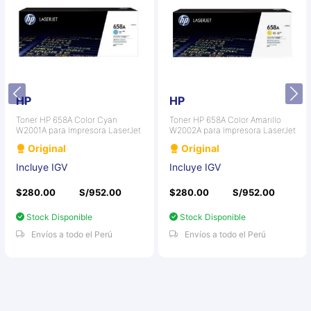
HP
HP
Toner HP 658A Color Cyan
Toner HP 658A Color Amarillo
W2001A para Impresora LaserJet
W2002A para Impresora LaserJet
Original
Original
Incluye IGV
Incluye IGV
$280.00
S/952.00
$280.00
S/952.00
Stock Disponible
Stock Disponible
Envíos a todo el Perú
Envíos a todo el Perú