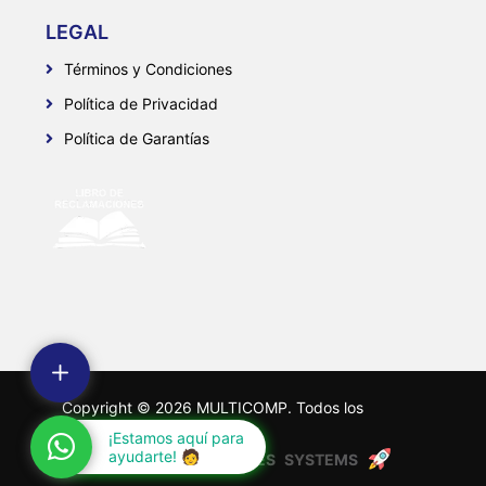
LEGAL
Términos y Condiciones
Política de Privacidad
Política de Garantías
Copyright ©
2026
MULTICOMP. Todos los
derechos reservados.
¡Estamos aquí para
Desarrollado por:
ayudarte! 🧑
F
A
R
E
S
S
Y
S
T
E
M
S