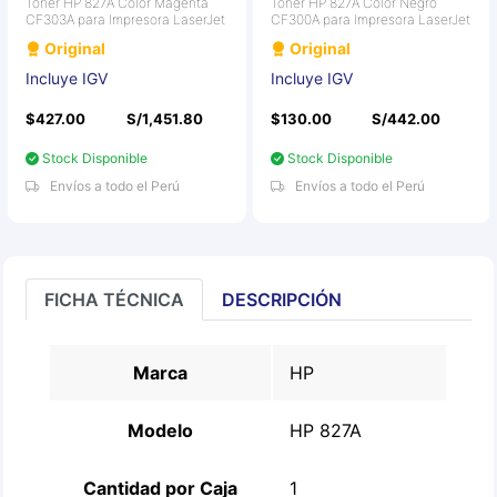
Toner HP 827A Color Magenta
Toner HP 827A Color Negro
CF303A para Impresora LaserJet
CF300A para Impresora LaserJet
Original
Original
Incluye IGV
Incluye IGV
$427.00
S/1,451.80
$130.00
S/442.00
Stock Disponible
Stock Disponible
Envíos a todo el Perú
Envíos a todo el Perú
FICHA TÉCNICA
DESCRIPCIÓN
Marca
HP
Modelo
HP 827A
Cantidad por Caja
1