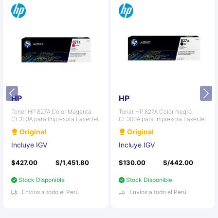
HP
HP
Toner HP 827A Color Magenta
Toner HP 827A Color Negro
CF303A para Impresora LaserJet
CF300A para Impresora LaserJet
Original
Original
Incluye IGV
Incluye IGV
$427.00
S/1,451.80
$130.00
S/442.00
Stock Disponible
Stock Disponible
Envíos a todo el Perú
Envíos a todo el Perú