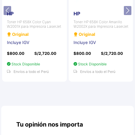
HP
HP
Toner HP 658X Color Cyan
Toner HP 658X Color Amarillo
W2001X para Impresora LaserJet
W2002X para Impresora LaserJet
Original
Original
Incluye IGV
Incluye IGV
$800.00
S/2,720.00
$800.00
S/2,720.00
Stock Disponible
Stock Disponible
Envíos a todo el Perú
Envíos a todo el Perú
Tu opinión nos importa