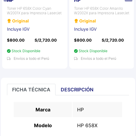
HP
HP
Toner HP 658X Color Cyan
Toner HP 658X Color Amarillo
W2001X para Impresora LaserJet
W2002X para Impresora LaserJet
Original
Original
Incluye IGV
Incluye IGV
$800.00
S/2,720.00
$800.00
S/2,720.00
Stock Disponible
Stock Disponible
Envíos a todo el Perú
Envíos a todo el Perú
FICHA TÉCNICA
DESCRIPCIÓN
Marca
HP
Modelo
HP 658X