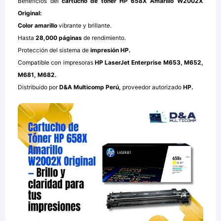
Beneficios del
cartucho de tóner HP 658X Amarillo W2002X
Original:
Color amarillo
vibrante y brillante.
Hasta
28,000 páginas
de rendimiento.
Protección del sistema de
impresión HP.
Compatible con impresoras
HP LaserJet Enterprise M653, M652,
M681, M682.
Distribuido por
D&A Multicomp Perú,
proveedor autorizado
HP.