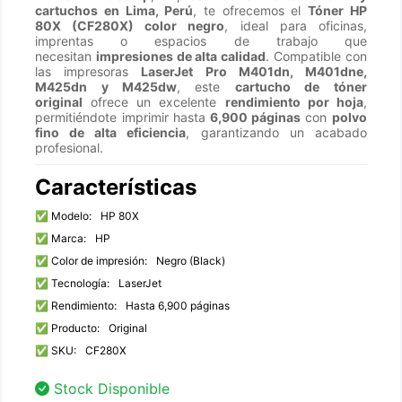
cartuchos en Lima, Perú
, te ofrecemos el
Tóner HP
80X (CF280X) color negro
, ideal para oficinas,
imprentas o espacios de trabajo que
necesitan
impresiones de alta calidad
. Compatible con
las impresoras
LaserJet Pro M401dn, M401dne,
M425dn y M425dw
, este
cartucho de tóner
original
ofrece un excelente
rendimiento por hoja
,
permitiéndote imprimir hasta
6,9
00 páginas
con
polvo
fino de alta eficiencia
, garantizando un acabado
profesional.
Características
✅ Modelo:
HP 80X
✅ Marca:
HP
✅ Color de impresión:
Negro (Black)
✅ Tecnología:
LaserJet
✅ Rendimiento:
Hasta 6,900 páginas
✅ Producto:
Original
✅ SKU:
CF280X
Stock Disponible