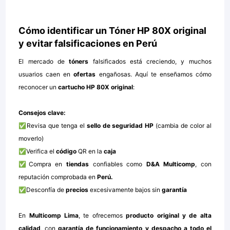
Cómo identificar un Tóner HP 80X original
y evitar falsificaciones en Perú
El mercado de
tóners
falsificados está creciendo, y muchos
usuarios caen en
ofertas
engañosas. Aquí te enseñamos cómo
reconocer un
cartucho HP 80X original
:
Consejos clave:
✅Revisa que tenga el
sello de seguridad HP
(cambia de color al
moverlo)
✅Verifica el
código
QR en la
caja
✅Compra en
tiendas
confiables como
D&A Multicomp
, con
reputación comprobada en
Perú.
✅Desconfía de
precios
excesivamente bajos sin
garantía
En
Multicomp Lima
, te ofrecemos
producto original y de alta
calidad
, con
garantía de funcionamiento y despacho a todo el