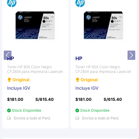
HP
HP
Toner HP 80X Color Negro
Toner HP 80X Color Negro
CF280X para Impresora LaserJet
CF280X para Impresora LaserJet
Original
Original
Incluye IGV
Incluye IGV
$181.00
S/615.40
$181.00
S/615.40
Stock Disponible
Stock Disponible
Envíos a todo el Perú
Envíos a todo el Perú