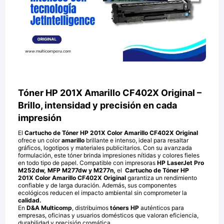
Tóner HP 201X Amarillo CF402X Original –
Brillo, intensidad y precisión en cada
impresión
El
Cartucho de Tóner HP 201X Color Amarillo CF402X Original
ofrece un color
amarillo
brillante e intenso, ideal para resaltar
gráficos, logotipos y materiales publicitarios. Con su avanzada
formulación, este tóner brinda impresiones nítidas y colores fieles
en todo tipo de papel. Compatible con impresoras
HP LaserJet Pro
M252dw, MFP M277dw y M277n,
el
Cartucho de Tóner HP
201X Color Amarillo CF402X Original
garantiza un rendimiento
confiable y de larga duración. Además, sus componentes
ecológicos reducen el impacto ambiental sin comprometer la
calidad.
En
D&A Multicomp
, distribuimos
tóners HP
auténticos para
empresas, oficinas y usuarios domésticos que valoran eficiencia,
durabilidad y precisión cromática.