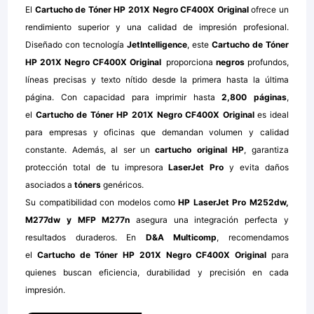
El
Cartucho de Tóner HP 201X Negro CF400X Original
ofrece un
rendimiento superior y una calidad de impresión profesional.
Diseñado con tecnología
JetIntelligence
, este
Cartucho de Tóner
HP 201X Negro CF400X Original
proporciona
negros
profundos,
líneas precisas y texto nítido desde la primera hasta la última
página. Con capacidad para imprimir hasta
2,800 páginas
,
el
Cartucho de Tóner HP 201X Negro CF400X Original
es ideal
para empresas y oficinas que demandan volumen y calidad
constante. Además, al ser un
cartucho original HP
, garantiza
protección total de tu impresora
LaserJet Pro
y evita daños
asociados a
tóners
genéricos.
Su compatibilidad con modelos como
HP LaserJet Pro M252dw,
M277dw y MFP M277n
asegura una integración perfecta y
resultados duraderos. En
D&A Multicomp
, recomendamos
el
Cartucho de Tóner HP 201X Negro CF400X Original
para
quienes buscan eficiencia, durabilidad y precisión en cada
impresión.