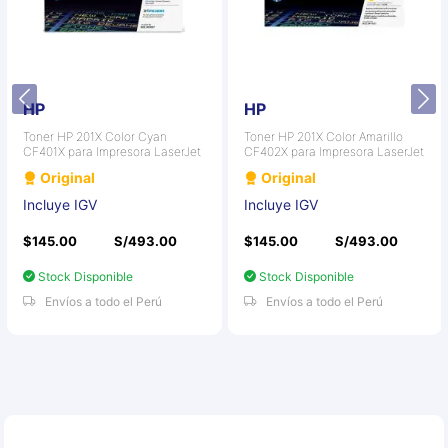
HP
HP
Toner HP 201X Color Cyan
Toner HP 201X Color Amarillo
CF401X para Impresora LaserJet
CF402X para Impresora LaserJet
Original
Original
Incluye IGV
Incluye IGV
$145.00
S/493.00
$145.00
S/493.00
Stock Disponible
Stock Disponible
Envíos a todo el Perú
Envíos a todo el Perú