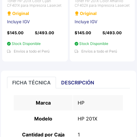
Toner HP 201X Color Cyan
Toner HP 201X Color Amarillo
CF401X para Impresora LaserJet
CF402X para Impresora LaserJet
Original
Original
Incluye IGV
Incluye IGV
$145.00
S/493.00
$145.00
S/493.00
Stock Disponible
Stock Disponible
Envíos a todo el Perú
Envíos a todo el Perú
FICHA TÉCNICA
DESCRIPCIÓN
Marca
HP
Modelo
HP 201X
Cantidad por Caja
1