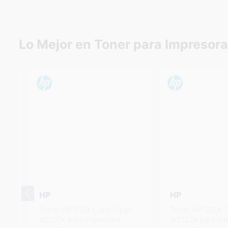
Lo Mejor en Toner para Impresora
HP
HP
Toner HP 212X Color Cyan
Toner HP 212X Colo
W2121X para Impresora
W2122X para Impre