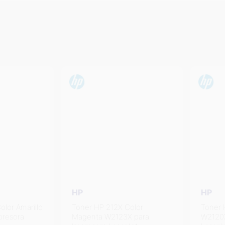
HP
HP
r Amarillo
Toner HP 212X Color
Toner HP
sora
Magenta W2123X para
W2120X p