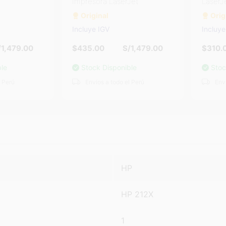
Impresora LaserJet
LaserJet
Original
Origina
Incluye IGV
Incluye I
479.00
$435.00
S/1,479.00
$310.00
Stock Disponible
Stock D
rú
Envíos a todo el Perú
Envíos 
HP
HP 212X
1