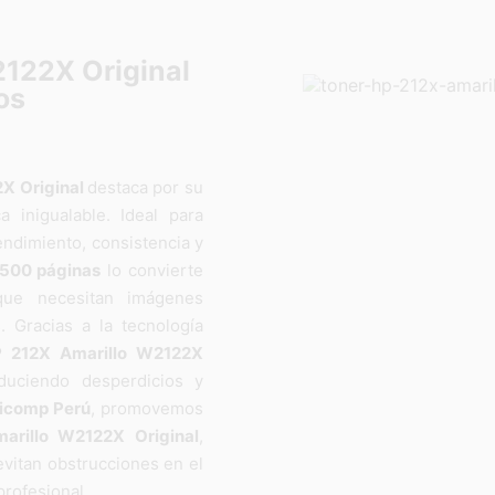
122X Original
dos
2X Original
destaca por su
a inigualable. Ideal para
endimiento, consistencia y
,500 páginas
lo convierte
que necesitan imágenes
. Gracias a la tecnología
P 212X Amarillo W2122X
educiendo desperdicios y
icomp Perú
, promovemos
arillo W2122X Original
,
evitan obstrucciones en el
rofesional.