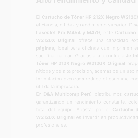
Alto rendimiento y calidad
El
Cartucho de Tóner HP 212X Negro W2120X
eficiencia, nitidez y rendimiento superior. D
LaserJet Pro
M454 y M479
, este
Cartucho
W2120X Original
ofrece una capacidad ex
páginas,
ideal para oficinas que imprimen 
sacrificar calidad. Gracias a la tecnología
JetIn
Tóner HP 212X Negro W2120X Original
propo
nítidos y de alta precisión, además de un uso 
formulación avanzada reduce el consumo ener
útil de la impresora.
En
D&A Multicomp Perú
, distribuimos
cartu
garantizando un rendimiento constante, colo
total del equipo. Apostar por el
Cartucho 
W2120X Original
es invertir en productividad
profesionales.