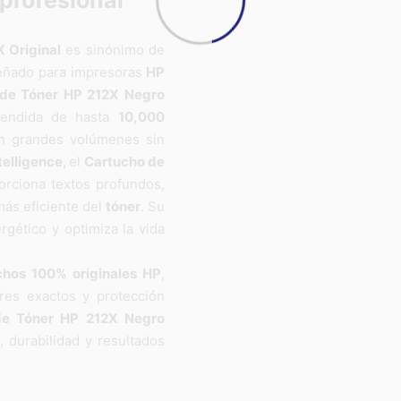
 profesional
 Original
es sinónimo de
iseñado para impresoras
HP
 de Tóner HP 212X Negro
tendida de hasta
10,000
en grandes volúmenes sin
telligence,
el
Cartucho de
rciona textos profundos,
más eficiente del
tóner
. Su
gético y optimiza la vida
chos 100% originales HP
,
res exactos y protección
de Tóner HP 212X Negro
, durabilidad y resultados