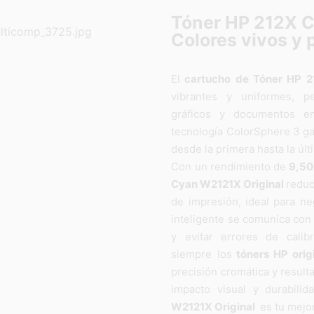
Tóner HP 212X C
Colores vivos y 
El
cartucho de Tóner HP 2
vibrantes y uniformes, pe
gráficos y documentos em
tecnología ColorSphere 3 ga
desde la primera hasta la úl
Con un rendimiento de
9,50
Cyan W2121X Original
reduc
de impresión, ideal para n
inteligente se comunica con 
y evitar errores de calibr
siempre los
tóners HP orig
precisión cromática y resul
impacto visual y durabilid
W2121X Original
es tu mejor