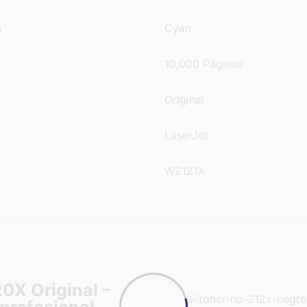
n
Cyan
10,000 Páginas
Original
LaserJet
W2121X
0X Original –