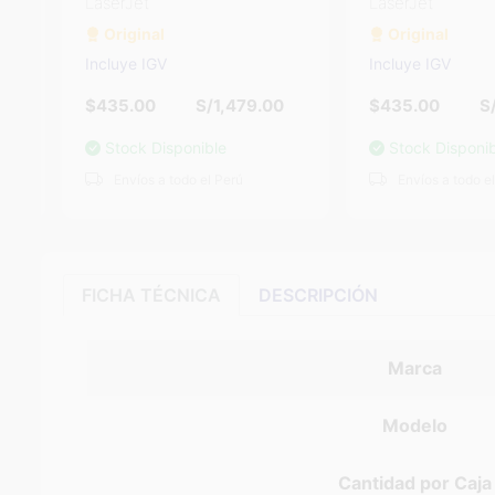
LaserJet
LaserJet
Original
Original
Incluye IGV
Incluye IGV
$435.00
S/1,479.00
$435.00
S/1,
Stock Disponible
Stock Disponible
Envíos a todo el Perú
Envíos a todo el Pe
FICHA TÉCNICA
DESCRIPCIÓN
Marca
Modelo
Cantidad por Caja