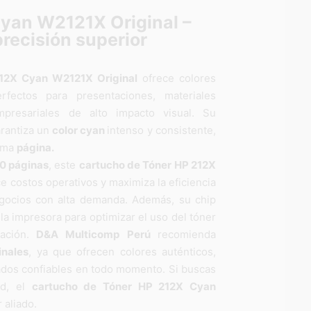
yan W2121X Original –
precisión superior
12X Cyan W2121X Original
ofrece colores
rfectos para presentaciones, materiales
presariales de alto impacto visual. Su
rantiza un
color cyan
intenso y consistente,
tima
página.
0 páginas
, este
cartucho de Tóner HP 212X
e costos operativos y maximiza la eficiencia
egocios con alta demanda. Además, su chip
la impresora para optimizar el uso del tóner
ación.
D&A Multicomp Perú
recomienda
inales
, ya que ofrecen colores auténticos,
tados confiables en todo momento. Si buscas
ad, el
cartucho de Tóner HP 212X Cyan
 aliado.