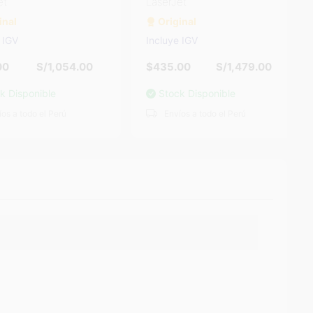
LaserJet
l
Original
GV
Incluye IGV
S/1,054.00
$435.00
S/1,479.00
isponible
Stock Disponible
a todo el Perú
Envíos a todo el Perú