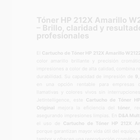
Tóner HP 212X Amarillo W2
– Brillo, claridad y resulta
profesionales
El
Cartucho de Tóner HP 212X Amarillo W212
color amarillo brillante y precisión cromátic
impresiones a color de alta calidad, combina r
durabilidad. Su capacidad de impresión de
9
en una opción rentable para empresas 
llamativas y colores vivos sin interrupciones
JetIntelligence, este
Cartucho de Tóner H
Original
mejora la eficiencia del
tóner
, r
asegurando impresiones limpias. En
D&A Mult
el uso de
Cartucho de Tóner HP 212X Am
porque garantizan mayor vida útil del equipo, 
tambor y ofrecen una reproducción cromática p