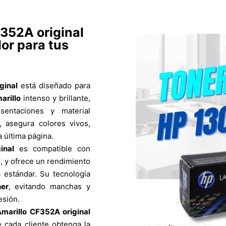
352A original
lor para tus
ginal
está diseñado para
arillo
intenso y brillante,
sentaciones y material
, asegura colores vivos,
a última página.
inal
es compatible con
7
, y ofrece un rendimiento
 estándar. Su tecnología
ner
, evitando manchas y
esión.
marillo CF352A original
 cada cliente obtenga la