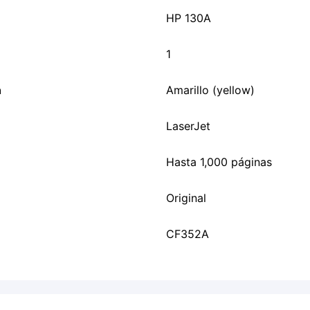
HP 130A
1
n
Amarillo (yellow)
LaserJet
Hasta 1,000 páginas
Original
CF352A