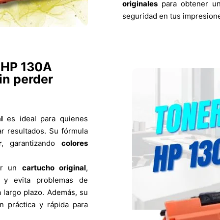
originales
para obtener un
seguridad en tus impresion
r HP 130A
in perder
al
es ideal para quienes
ar resultados. Su fórmula
r
, garantizando
colores
er un
cartucho original
,
s y evita problemas de
a largo plazo. Además, su
ón práctica y rápida para