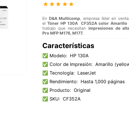
En
D&A Multicomp
, empresa líder en vent
el
Tóner HP 130A CF352A color Amarillo
trabajo que necesitan
impresiones de alt
Pro
MFP M176, M177.
Características
✅ Modelo:
HP 130A
✅ Color de Impresión:
Amarillo (yello
✅ Tecnología:
LaserJet
✅ Rendimiento:
Hasta 1,000 páginas
✅ Producto:
Original
✅ SKU:
CF352A