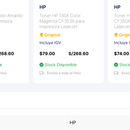
HP
HP
r Amarillo
Toner HP 130A Color
Toner HP
sora
Magenta CF353A para
CF350A p
Impresora LaserJet
LaserJet
Original
Origina
Incluye IGV
Incluye I
68.60
$79.00
S/268.60
$74.00
Stock Disponible
Stock D
rú
Envíos a todo el Perú
Envíos 
HP