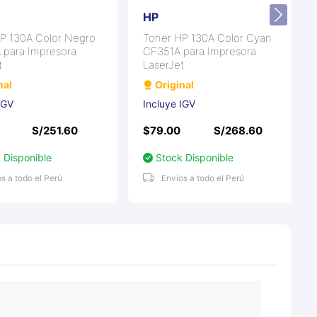
HP
 130A Color Negro
Toner HP 130A Color Cyan
ara Impresora
CF351A para Impresora
LaserJet
l
Original
GV
Incluye IGV
S/251.60
$79.00
S/268.60
isponible
Stock Disponible
a todo el Perú
Envíos a todo el Perú