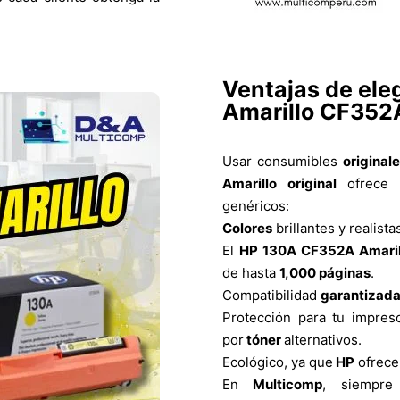
Ventajas de ele
Amarillo CF352A
Usar consumibles
original
Amarillo original
ofrece
genéricos:
Colores
brillantes y realista
El
HP 130A CF352A Amarill
de hasta
1,000 páginas
.
Compatibilidad
garantizad
Protección para tu impre
por
tóner
alternativos.
Ecológico, ya que
HP
ofrece
En
Multicomp
, siempre