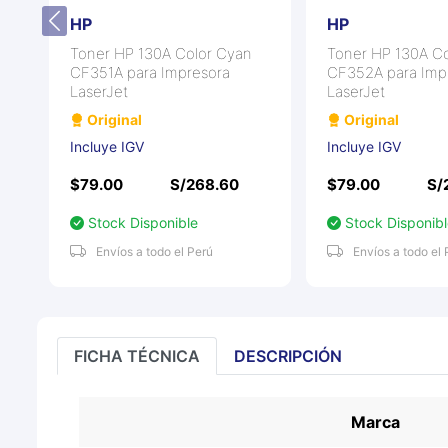
HP
HP
Toner HP 130A Color Cyan
Toner HP 130A Colo
CF351A para Impresora
CF352A para Impre
LaserJet
LaserJet
Original
Original
Incluye IGV
Incluye IGV
$79.00
S/268.60
$79.00
S/2
Stock Disponible
Stock Disponible
Envíos a todo el Perú
Envíos a todo el Pe
FICHA TÉCNICA
DESCRIPCIÓN
Marca