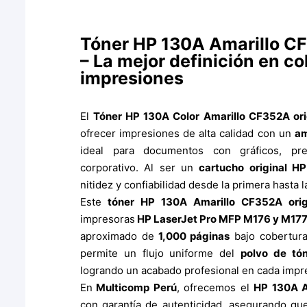
Tóner HP 130A Amarillo CF
– La mejor definición en co
impresiones
El
Tóner HP 130A Color Amarillo CF352A ori
ofrecer impresiones de alta calidad con un
am
ideal para documentos con gráficos, pre
corporativo. Al ser un
cartucho original HP
nitidez y confiabilidad desde la primera hasta l
Este
tóner HP 130A Amarillo CF352A orig
impresoras
HP LaserJet Pro MFP M176 y M17
aproximado de
1,000 páginas
bajo cobertura
permite un flujo uniforme del
polvo de tó
logrando un acabado profesional en cada impr
En
Multicomp Perú
, ofrecemos el
HP 130A A
con garantía de autenticidad, asegurando que