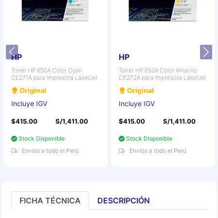
HP
HP
Toner HP 650A Color Cyan
Toner HP 650A Color Amarillo
CE271A para Impresora LaserJet
CE272A para Impresora LaserJet
Original
Original
Incluye IGV
Incluye IGV
$415.00
S/1,411.00
$415.00
S/1,411.00
Stock Disponible
Stock Disponible
Envíos a todo el Perú
Envíos a todo el Perú
FICHA TÉCNICA
DESCRIPCIÓN