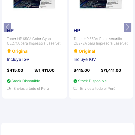
HP
HP
Toner HP 650A Color Cyan
Toner HP 650A Color Amarillo
CE271A para Impresora LaserJet
CE272A para Impresora LaserJet
Original
Original
Incluye IGV
Incluye IGV
$415.00
S/1,411.00
$415.00
S/1,411.00
Stock Disponible
Stock Disponible
Envíos a todo el Perú
Envíos a todo el Perú