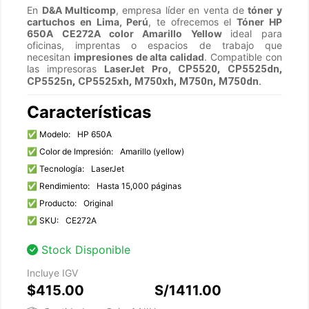
En
D&A Multicomp
, empresa líder en venta de
tóner y
cartuchos en Lima, Perú
, te ofrecemos el
Tóner HP
650A CE272A color Amarillo Yellow
ideal para
oficinas, imprentas o espacios de trabajo que
necesitan
impresiones de alta calidad
. Compatible con
las impresoras
LaserJet Pro
,
CP5520, CP5525dn,
CP5525n, CP5525xh, M750xh, M750n, M750dn.
Características
✅ Modelo:
HP 650A
✅ Color de Impresión:
Amarillo (yellow)
✅ Tecnología:
LaserJet
✅ Rendimiento:
Hasta 15,000 páginas
✅ Producto:
Original
✅ SKU:
CE272A
Stock Disponible
Incluye IGV
$415.00
S/1411.00