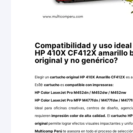
Compatibilidad y uso ideal
HP 410X CF412X amarillo b
original y no genérico?
Elegir un
cartucho original HP 410X Amarillo CF412X
es a
te
Es
cartucho
es
compatible con impresoras:
HP Color LaserJet Pro M452dn / M452dw / M452nw
HP Color LaserJet Pro MFP M477fdn / M477fdw / M477
Ideal para oficinas creativas, centros de diseño, agenc
requieren
impresión color de alta calidad.
El
cartucho HP 
original
permite lograr efectos visuales impactantes y unif
Multicomp Perú
te asesora en todo el proceso de selecció