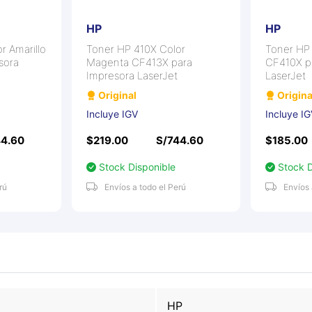
HP
HP
r Amarillo
Toner HP 410X Color
Toner HP
sora
Magenta CF413X para
CF410X p
Impresora LaserJet
LaserJet
Original
Origina
Incluye IGV
Incluye I
44.60
$219.00
S/744.60
$185.00
Stock Disponible
Stock D
rú
Envíos a todo el Perú
Envíos 
HP