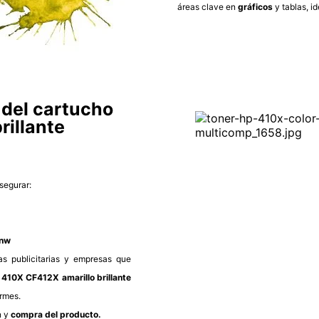
áreas clave en
gráficos
y tablas, i
 del cartucho
rillante
segurar:
fnw
ias publicitarias y empresas que
410X CF412X amarillo brillante
ormes.
n y
compra del producto.