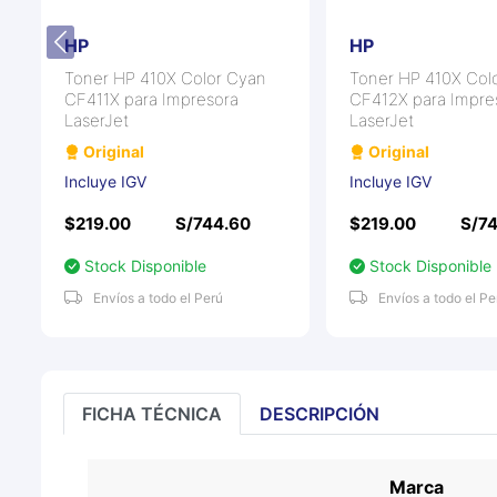
HP
HP
Toner HP 410X Color Cyan
Toner HP 410X Colo
CF411X para Impresora
CF412X para Impre
LaserJet
LaserJet
Original
Original
Incluye IGV
Incluye IGV
$219.00
S/744.60
$219.00
S/7
Stock Disponible
Stock Disponible
Envíos a todo el Perú
Envíos a todo el Pe
FICHA TÉCNICA
DESCRIPCIÓN
Marca