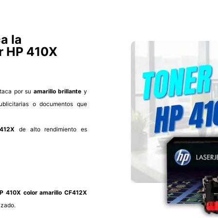
a la
er HP 410X
taca por su
amarillo brillante
y
ublicitarias o documentos que
F412X
de alto rendimiento es
P 410X color amarillo CF412X
izado.