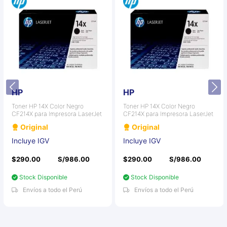
HP
HP
Toner HP 14X Color Negro
Toner HP 14X Color Negro
CF214X para Impresora LaserJet
CF214X para Impresora LaserJet
Original
Original
Incluye IGV
Incluye IGV
$290.00
S/986.00
$290.00
S/986.00
Stock Disponible
Stock Disponible
Envíos a todo el Perú
Envíos a todo el Perú